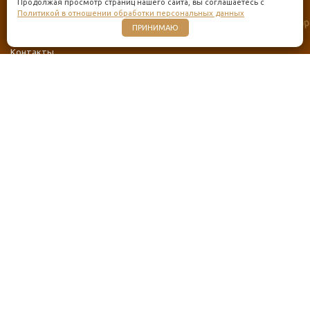
Продолжая просмотр страниц нашего сайта, вы соглашаетесь с
Политикой в отношении обработки персональных данных
О нас
ПРИНИМАЮ
Отзывы
Контакты
КОНТАКТЫ
+7 (925) 347-95-52
info@kupi-doski.ru
Московская область, Кубинка, Наро-Фоминское шоссе, с10
ПОЛУЧИТЬ КОНСУЛЬТАЦИЮ
ЗАКАЗАТЬ ЗВОНОК