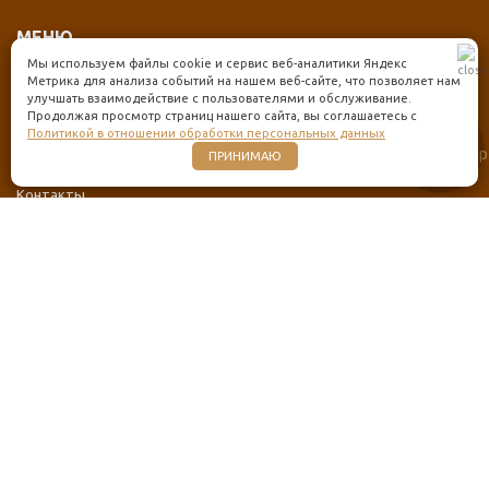
МЕНЮ
Мы используем файлы cookie и сервис веб-аналитики Яндекс
Каталог товаров
Метрика для анализа событий на нашем веб-сайте, что позволяет нам
улучшать взаимодействие с пользователями и обслуживание.
Оплата и доставка
Продолжая просмотр страниц нашего сайта, вы соглашаетесь с
Политикой в отношении обработки персональных данных
О нас
ПРИНИМАЮ
Отзывы
Контакты
КОНТАКТЫ
+7 (925) 347-95-52
info@kupi-doski.ru
Московская область, Кубинка, Наро-Фоминское шоссе, с10